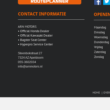
CONTACT INFORMATIE
OPENIN
ARN MOTORS
Maandag
•
Official Honda Dealer
Dinsdag
•
Official Kawasaki Dealer
Woensdag
•
Bagster Seat Center
Donderda
•
Hyperpro Service Center
Vrijdag
Zaterdag
Steenbokstraat 27
Zondag
7324 AZ Apeldoorn
055-3602034
info@arnmotors.nl
HOME
OVER