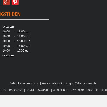
GSTIJDEN
gesloten
10.00
-
18.00 uur
10.00
-
18.00 uur
g
10.00
-
18.00 uur
10.00
-
18.00 uur
10.00
-
17.00 uur
gesloten
Gebruiksovereenkomst
|
Privacybeleid
-
Copyright 2016 by sitewriter
 ONS
OCCASIONS
HONDA
KAWASAKI
WERKPLAATS
HYPERPRO
BAGSTER
NIE