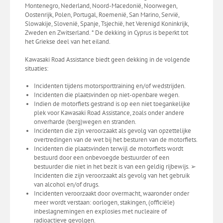
Montenegro, Nederland, Noord-Macedonië, Noorwegen,
Oostenrijk, Polen, Portugal, Roemenië, San Marino, Servië,
Slowakije, Slovenië, Spanje, Tsjechië, het Verenigd Koninkrijk,
Zweden en Zwitserland. * De dekking in Cyprus is beperkt tot
het Griekse deel van het eiland.
Kawasaki Road Assistance biedt geen dekking in de volgende
situaties:
Incidenten tijdens motorsporttraining en/of wedstrijden.
Incidenten die plaatsvinden op niet-openbare wegen.
Indien de motorfiets gestrand is op een niet toegankelijke
plek voor Kawasaki Road Assistance, zoals onder andere
onverharde (berg)wegen en stranden.
Incidenten die zijn veroorzaakt als gevolg van opzettelijke
overtredingen van de wet bij het besturen van de motorfiets.
Incidenten die plaatsvinden terwijl de motorfiets wordt
bestuurd door een onbevoegde bestuurder of een
bestuurder die niet in het bezit is van een geldig rijbewijs. ➢
Incidenten die zijn veroorzaakt als gevolg van het gebruik
van alcohol en/of drugs.
Incidenten veroorzaakt door overmacht, waaronder onder
meer wordt verstaan: oorlogen, stakingen, (officiële)
inbeslagnemingen en explosies met nucleaire of
radioactieve gevolgen.