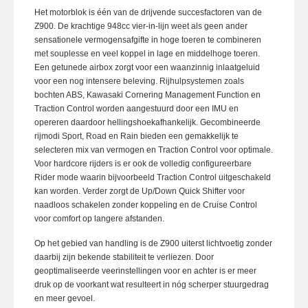
Het motorblok is één van de drijvende succesfactoren van de
Z900. De krachtige 948cc vier-in-lijn weet als geen ander
sensationele vermogensafgifte in hoge toeren te combineren
met souplesse en veel koppel in lage en middelhoge toeren.
Een getunede airbox zorgt voor een waanzinnig inlaatgeluid
voor een nog intensere beleving. Rijhulpsystemen zoals
bochten ABS, Kawasaki Cornering Management Function en
Traction Control worden aangestuurd door een IMU en
opereren daardoor hellingshoekafhankelijk. Gecombineerde
rijmodi Sport, Road en Rain bieden een gemakkelijk te
selecteren mix van vermogen en Traction Control voor optimale.
Voor hardcore rijders is er ook de volledig configureerbare
Rider mode waarin bijvoorbeeld Traction Control uitgeschakeld
kan worden. Verder zorgt de Up/Down Quick Shifter voor
naadloos schakelen zonder koppeling en de Cruise Control
voor comfort op langere afstanden.
Op het gebied van handling is de Z900 uiterst lichtvoetig zonder
daarbij zijn bekende stabiliteit te verliezen. Door
geoptimaliseerde veerinstellingen voor en achter is er meer
druk op de voorkant wat resulteert in nóg scherper stuurgedrag
en meer gevoel.