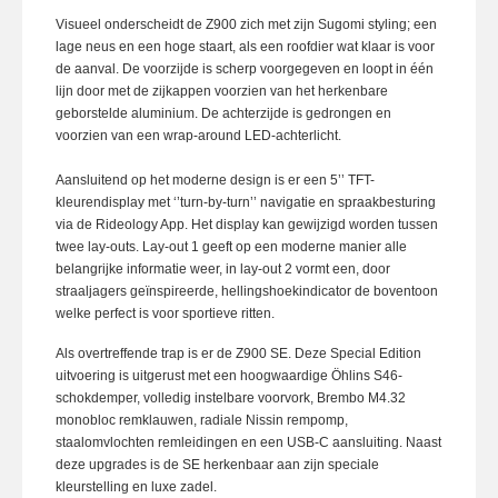
Visueel onderscheidt de Z900 zich met zijn Sugomi styling; een
lage neus en een hoge staart, als een roofdier wat klaar is voor
de aanval. De voorzijde is scherp voorgegeven en loopt in één
lijn door met de zijkappen voorzien van het herkenbare
geborstelde aluminium. De achterzijde is gedrongen en
voorzien van een wrap-around LED-achterlicht.
Aansluitend op het moderne design is er een 5’’ TFT-
kleurendisplay met ‘’turn-by-turn’’ navigatie en spraakbesturing
via de Rideology App. Het display kan gewijzigd worden tussen
twee lay-outs. Lay-out 1 geeft op een moderne manier alle
belangrijke informatie weer, in lay-out 2 vormt een, door
straaljagers geïnspireerde, hellingshoekindicator de boventoon
welke perfect is voor sportieve ritten.
Als overtreffende trap is er de Z900 SE. Deze Special Edition
uitvoering is uitgerust met een hoogwaardige Öhlins S46-
schokdemper, volledig instelbare voorvork, Brembo M4.32
monobloc remklauwen, radiale Nissin rempomp,
staalomvlochten remleidingen en een USB-C aansluiting. Naast
deze upgrades is de SE herkenbaar aan zijn speciale
kleurstelling en luxe zadel.