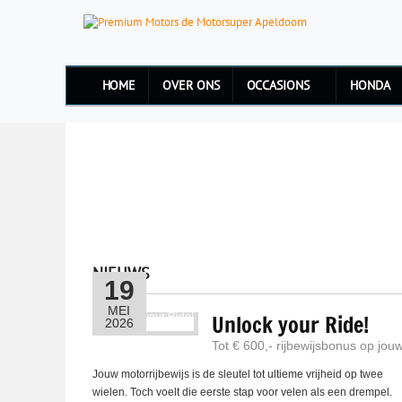
HOME
OVER ONS
OCCASIONS
HONDA
NIEUWS
19
MEI
Unlock your Ride!
2026
Tot € 600,- rijbewijsbonus op jo
Jouw motorrijbewijs is de sleutel tot ultieme vrijheid op twee
wielen. Toch voelt die eerste stap voor velen als een drempel.