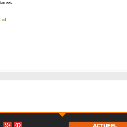
an ooit.
html
6