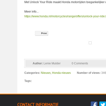
Met Unlock Your Ride maakt Honda motorrijden toegankelijker d
Meer info...
https://www.honda.nl/motorcycles/range/offers/unlock-your-ride.
Print
Author:
Lenie Mulder
0 Comments
Categories:
Nieuws
,
Honda nieuws
Number of views:
34
Tags:
CONTACT INFORMATIE