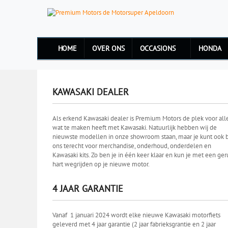
HOME
OVER ONS
OCCASIONS
HONDA
KAWASAKI DEALER
Als erkend Kawasaki dealer is Premium Motors de plek voor all
wat te maken heeft met Kawasaki. Natuurlijk hebben wij de
nieuwste modellen in onze showroom staan, maar je kunt ook b
ons terecht voor merchandise, onderhoud, onderdelen en
Kawasaki kits. Zo ben je in één keer klaar en kun je met een ger
hart wegrijden op je nieuwe motor.
4 JAAR GARANTIE
Vanaf 1 januari 2024 wordt elke nieuwe Kawasaki motorfiets
geleverd met 4 jaar garantie (2 jaar fabrieksgrantie en 2 jaar