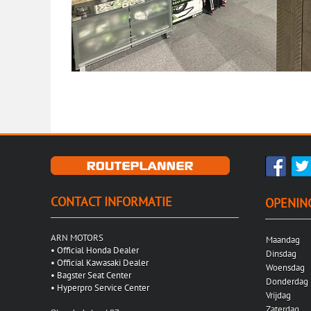
CONTACT INFORMATIE
OPENIN
ARN MOTORS
Maandag
•
Official Honda Dealer
Dinsdag
•
Official Kawasaki Dealer
Woensdag
•
Bagster Seat Center
Donderda
•
Hyperpro Service Center
Vrijdag
Zaterdag