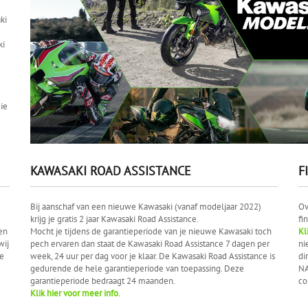
ki
ki
ie
KAWASAKI ROAD ASSISTANCE
F
Bij aanschaf van een nieuwe Kawasaki (vanaf modeljaar 2022)
Ov
krijg je gratis 2 jaar Kawasaki Road Assistance.
fi
en
Mocht je tijdens de garantieperiode van je nieuwe Kawasaki toch
Kl
wij
pech ervaren dan staat de Kawasaki Road Assistance 7 dagen per
ni
de
week, 24 uur per dag voor je klaar. De Kawasaki Road Assistance is
di
gedurende de hele garantieperiode van toepassing. Deze
NA
garantieperiode bedraagt 24 maanden.
co
Klik hier voor meer info.