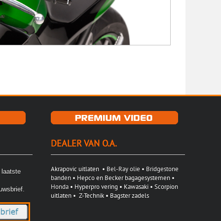
DEALER VAN O.A.
Akrapovic uitlaten
• Bel-Ray olie • Bridgestone
 laatste
banden •
Hepco en Becker bagagesystemen
•
Honda
• Hyperpro vering •
Kawasaki
•
Scorpion
uwsbrief.
uitlaten
•
Z-Technik
• Bagster zadels