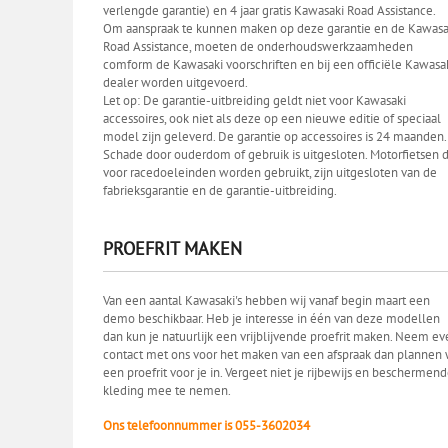
verlengde garantie) en 4 jaar gratis Kawasaki Road Assistance.
Om aanspraak te kunnen maken op deze garantie en de Kawasa
Road Assistance, moeten de onderhoudswerkzaamheden
comform de Kawasaki voorschriften en bij een officiële Kawasa
dealer worden uitgevoerd.
Let op: De garantie-uitbreiding geldt niet voor Kawasaki
accessoires, ook niet als deze op een nieuwe editie of speciaal
model zijn geleverd. De garantie op accessoires is 24 maanden.
Schade door ouderdom of gebruik is uitgesloten. Motorfietsen d
voor racedoeleinden worden gebruikt, zijn uitgesloten van de
fabrieksgarantie en de garantie-uitbreiding.
PROEFRIT MAKEN
Van een aantal Kawasaki's hebben wij vanaf begin maart een
demo beschikbaar. Heb je interesse in één van deze modellen
dan kun je natuurlijk een vrijblijvende proefrit maken. Neem ev
contact met ons voor het maken van een afspraak dan plannen 
een proefrit voor je in. Vergeet niet je rijbewijs en beschermen
kleding mee te nemen.
Ons telefoonnummer is 055-3602034