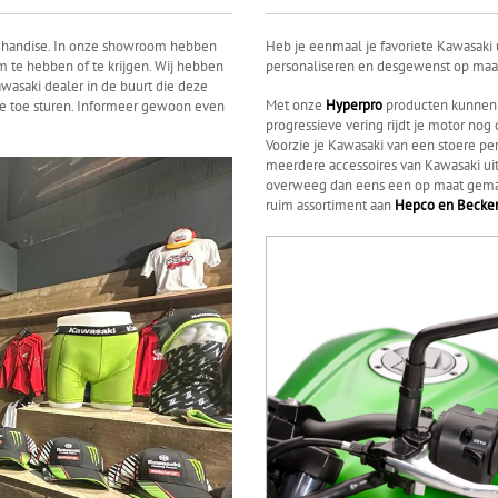
rchandise. In onze showroom hebben
Heb je eenmaal je favoriete Kawasaki 
 te hebben of te krijgen. Wij hebben
personaliseren en desgewenst op maa
asaki dealer in de buurt die deze
Met onze
Hyperpro
producten kunnen 
je toe sturen. Informeer gewoon even
progressieve vering rijdt je motor no
Voorzie je Kawasaki van een stoere pe
meerdere accessoires van Kawasaki uit 
overweeg dan eens een op maat gem
ruim assortiment aan
Hepco en Becke