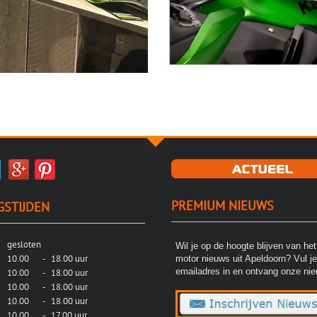
PREMIUM NIEUWS
GSTIJDEN
gesloten
Wil je op de hoogte blijven van het
10.00
-
18.00 uur
motor nieuws uit Apeldoorn? Vul je
emailadres in en ontvang onze nie
10.00
-
18.00 uur
g
10.00
-
18.00 uur
10.00
-
18.00 uur
10.00
-
17.00 uur