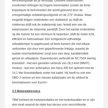
versnellingsbak als je vertraagt. Dubbele balansassen
voorkomen trillingen bij hogere toerentallen zonder de forse
koppelpuls te beïnvloeden die wordt geleverd door de
onregelmatige ontstekingsvolgorde en de 270°-krukas. Waar
mogelijk krijgen onderdelen een dubbelrol: zo drijft de
nokkenas drijft ook de waterpomp aan, terwijl een van de
balansassen de oliepomp aandrijft. Door het aantal onderdelen
op die manier tot een minimum te beperken, blijft de motor licht,
efficiënt en betrouwbaar. Een lichtgewicht vijfhoekige
uitlaatdemper is opgebouwd uit twee kamers die met elkaar
verbonden zijn door een geperforeerde linkpijp, waarbij de
laatste resonantiekamer zorgt voor een diep, karakteristiek
geluid en uitlaatpuls. Daarenboven verbruikt de NC750X weinig
brandstof - met een gemeten verbruik van 28,3 km/l (WMTC-
modus) - wat een actieradius van bijna 400 km oplevert met de
14,1 liter brandstoftank onder het zadel. Hij heeft nu ook een
OBD-2-sensor en een nieuwe katalysator om de uitstoot te
minimaliseren voor Euro5+.
3.3 Motorelektronica
TBW beheert de motorprestaties en het motorkarakter en er zijn
drie modi waaruit de rijder kan kiezen voor verschillende