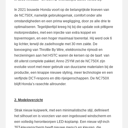
In 2021 bouwde Honda voort op de belangrijkste troeven van
de NC750X, namelijk gebruiksgemak, comfort onder alle
omstandigheden en een prima wegligging, door ze alle drie te
optimaliseren. Tegelijkertijd kreeg hij bij die update ook pittigere
motorprestaties, met een injectie van extra koppel en
topvermogen, en een hoger maximaal toerental. Hij werd ook 6
kg lichter, terwijl de zadelhoogte met 30 mm zakte. De
toevoeging van Throttle By Wire, elektronische rijmodi en
herzieningen aan het HSTC waren de kersen op de taart van
dit uiterst complete pakket. Anno 25YM zet de NC750X zijn
evolutie voort met meer gebruik van duurzame materialen bij de
productie, een knappe nieuwe styling, meer technologie en een
verfijnde DCT-respons en dito rijeigenschappen. De NC750X
blijft Honda’s rasechte allrounder.
2. Modeloverzicht
Strak nieuw kuipwerk, met een minimalistische stijl, definieert
het silhouet en is voorzien van een ingebouwd windscherm en
een volledig herontworpen LED-koplamp. Een nieuw vijf-inch
TFT-kleurenscherm heeft nieuwe menu's en kleuren, die