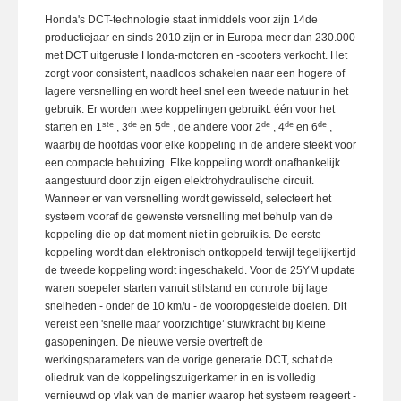
Honda's DCT-technologie staat inmiddels voor zijn 14de
productiejaar en sinds 2010 zijn er in Europa meer dan 230.000
met DCT uitgeruste Honda-motoren en -scooters verkocht. Het
zorgt voor consistent, naadloos schakelen naar een hogere of
lagere versnelling en wordt heel snel een tweede natuur in het
gebruik. Er worden twee koppelingen gebruikt: één voor het
ste
de
de
de
de
de
starten en 1
, 3
en 5
, de andere voor 2
, 4
en 6
,
waarbij de hoofdas voor elke koppeling in de andere steekt voor
een compacte behuizing. Elke koppeling wordt onafhankelijk
aangestuurd door zijn eigen elektrohydraulische circuit.
Wanneer er van versnelling wordt gewisseld, selecteert het
systeem vooraf de gewenste versnelling met behulp van de
koppeling die op dat moment niet in gebruik is. De eerste
koppeling wordt dan elektronisch ontkoppeld terwijl tegelijkertijd
de tweede koppeling wordt ingeschakeld. Voor de 25YM update
waren soepeler starten vanuit stilstand en controle bij lage
snelheden - onder de 10 km/u - de vooropgestelde doelen. Dit
vereist een 'snelle maar voorzichtige’ stuwkracht bij kleine
gasopeningen. De nieuwe versie overtreft de
werkingsparameters van de vorige generatie DCT, schat de
oliedruk van de koppelingszuigerkamer in en is volledig
vernieuwd op vlak van de manier waarop het systeem reageert -