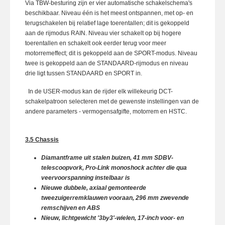
Via TBW-besturing zijn er vier automatische schakelschema's
beschikbaar. Niveau één is het meest ontspannen, met op- en
terugschakelen bij relatief lage toerentallen; dit is gekoppeld
aan de rijmodus RAIN. Niveau vier schakelt op bij hogere
toerentallen en schakelt ook eerder terug voor meer
motorremeffect; dit is gekoppeld aan de SPORT-modus. Niveau
twee is gekoppeld aan de STANDAARD-rijmodus en niveau
drie ligt tussen STANDAARD en SPORT in.
In de USER-modus kan de rijder elk willekeurig DCT-
schakelpatroon selecteren met de gewenste instellingen van de
andere parameters - vermogensafgifte, motorrem en HSTC.
3.5 Chassis
Diamantframe uit stalen buizen
, 41 mm SDBV-
telescoopvork, Pro-Link monoshock achter die qua
veervoorspanning instelbaar is
Nieuwe dubbele, axiaal gemonteerde
tweezuigerremklauwen vooraan, 296 mm zwevende
remschijven en ABS
Nieuw, lichtgewicht '3by3'-wielen, 17-inch voor- en