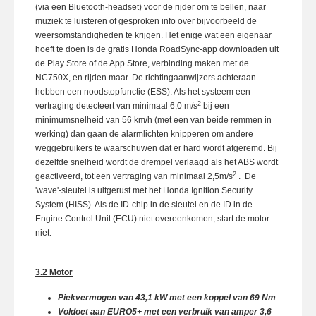
(via een Bluetooth-headset) voor de rijder om te bellen, naar
muziek te luisteren of gesproken info over bijvoorbeeld de
weersomstandigheden te krijgen. Het enige wat een eigenaar
hoeft te doen is de gratis Honda RoadSync-app downloaden uit
de Play Store of de App Store, verbinding maken met de
NC750X, en rijden maar. De richtingaanwijzers achteraan
hebben een noodstopfunctie (ESS). Als het systeem een
2
vertraging detecteert van minimaal 6,0 m/s
bij een
minimumsnelheid van 56 km/h (met een van beide remmen in
werking) dan gaan de alarmlichten knipperen om andere
weggebruikers te waarschuwen dat er hard wordt afgeremd. Bij
dezelfde snelheid wordt de drempel verlaagd als het ABS wordt
2
geactiveerd, tot een vertraging van minimaal 2,5m/s
. De
'wave'-sleutel is uitgerust met het Honda Ignition Security
System (HISS). Als de ID-chip in de sleutel en de ID in de
Engine Control Unit (ECU) niet overeenkomen, start de motor
niet.
3.2 Motor
Piekvermogen van 43,1 kW met een koppel van 69 Nm
Voldoet aan EURO5+ met een verbruik van amper 3,6