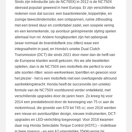
Sinds zijn introductie (als de NC700X) in 2012 is de NC750X
steevast populair geweest in heel Europa. Er zijn verschillende
redenen voor dat succes: een baanbrekende, koppelrijke, en
zuinige tweecilindermotor, een ontspannen, ruime zithouding
met een breed stuur en comfortabel zadel, een soepele vering
en een kenmerkende, op avontuur geïnspireerde styling spelen
allemaal hun rol. Andere hoogtepunten zijn het opbergvak
(waar normaal de brandstoftank zou zitten) waar een
integraalhelm in past, en Honda's unieke Dual Clutch
Transmission (DCT) die sinds 2021 door meer dan de helft van
de Europese klanten wordt gekozen. Als we alle kwaliteiten
optellen, dan is de NC750X een motorfiets die perfect is voor
alle soorten ritten: woon-werkverkeer, toerritten en gewoon voor
het plezier - het is een motorfiets met een overtuigende allround
aantrekkingskracht. Honda heeft de succesvolle (en unieke)
formule van de NC750X voortdurend verder ontwikkeld, met
verschillende upgrades door de jaren heen. Zo kreeg hij voor
2014 een prestatieboost door de toevoeging van 75 cc aan de
motorinhoud, die groeide van 670 tot 745 cc; voor 2016 werden
een nieuw en avontuurlijker design, nieuwe instrumenten, DCT-
upgrades en LED-verlichting toegevoegd. Voor 2018 kwamen
daar nog Honda Selectable Torque Control (HSTC) – instelbaar
in twee niveaus - en een A2-vriendelijke 35kW-versie bij.