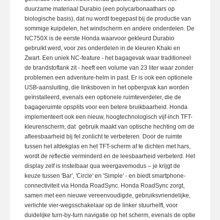
duurzame materiaal Durabio (een polycarbonaathars op
biologische basis
), dat
nu wordt toegepast bij de productie van
sommige kuipdelen, het windscherm en andere onderdelen. De
NC750X is de eerste Honda waarvoor gekleurd Durabio
gebruikt werd, voor zes onderdelen in de kleuren Khaki en
Zwart. Een uniek NC-feature - het bagagevak waar traditioneel
de brandstoftank zit - heeft een volume van 23 liter waar zonder
problemen een adventure-helm in past. Er is ook een optionele
USB-aansluiting, die linksboven in het opbergvak kan worden
geïnstalleerd, evenals een optionele ruimteverdeler, die de
bagageruimte opsplits voor een betere bruikbaarheid. Honda
implementeert ook een nieuw, hoogtechnologisch vijf-inch TFT-
kleurenscherm, dat gebruik maakt van optische hechting om de
afleesbaarheid bij fel zonlicht te verbeteren. Door de ruimte
tussen het afdekglas en het TFT-scherm af te dichten met hars,
wordt de reflectie verminderd en de leesbaarheid verbeterd. Het
display zelf is instelbaar qua weergavemodus – je krijgt de
keuze tussen 'Bar', 'Circle' en 'Simple' - en biedt smartphone-
connectiviteit via Honda RoadSync. Honda RoadSync zorgt,
samen met een nieuwe vereenvoudigde, gebruiksvriendelijke,
verlichte vier-wegsschakelaar op de linker stuurhelft, voor
duidelijke turn-by-turn navigatie op het scherm, evenals de optie