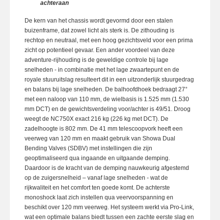
achteraan
De kern van het chassis wordt gevormd door een stalen
buizenframe, dat zowel licht als sterk is. De zithouding is
rechtop en neutraal, met een hoog gezichtsveld voor een prima
zicht op potentieel gevaar. Een ander voordeel van deze
adventure-rijhouding is de geweldige controle bij lage
snelheden - in combinatie met het lage zwaartepunt en de
royale stuuruitslag resulteert dit in een uitzonderlijk stuurgedrag
en balans bij lage snelheden. De balhoofdhoek bedraagt 27°
met een naloop van 110 mm, de wielbasis is 1.525 mm (1.530
mm DCT) en de gewichtsverdeling voor/achter is 49/51. Droog
weegt de NC750X exact 216 kg (226 kg met DCT). De
zadelhoogte is 802 mm. De 41 mm telescoopvork heeft een
veerweg van 120 mm en maakt gebruik van Showa Dual
Bending Valves (SDBV) met instellingen die zijn
geoptimaliseerd qua ingaande en uitgaande demping.
Daardoor is de kracht van de demping nauwkeurig afgestemd
op de zuigersnelheid – vanaf lage snelheden - wat de
rijkwaliteit en het comfort ten goede komt. De achterste
monoshock laat zich instellen qua veervoorspanning en
beschikt over 120 mm veerweg. Het systeem werkt via Pro-Link,
wat een optimale balans biedt tussen een zachte eerste slag en