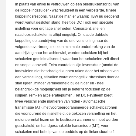
in plaats van enkel te vertrouwen op een oliedruksensor bij van
de koppelingszuiger - wat resulteert in een verbeterde, fijnere
koppelingsrespons. Naast de manier waarop TBW nu geopend
wordt vanuit gesloten stand, heeft de DCT ook een speciale
instelling voor erg lage snelheden. Consistent, snel en
naadloos schakelen is altijd mogelijk. Omdat de dubbele
koppeling de aandrijving van de ene versnelling naar de
volgende overbrengt met een minimale onderbreking van de
aandrijving naar het achterwiel, worden schokken bij het
schakelen geminimaliseerd, waardoor het schakelen zelf direct
en soepel aanvoelt. Extra voordelen zijn levensduur (omdat de
tandwielen niet beschadigd kunnen raken door het missen van
een versnelling), stilvallen wordt onmogelijk, stressloos door de
stad rijden, minder vermoeidheid bij de rijder en - heel
belangrijk - de mogelijkheid om je beter te focussen op de
rijlijnen, rem- en acceleratiepunten. Het DCT-systeem biedt
twee verschillende manieren van rijden - automatische
transmissie (AT), met voorgeprogrammeerde schakelpatronen
die voortdurend de rijsnelheid, de gekozen versnelling en het
motortoerental lezen om te beslissen wanneer er moet worden
geschakeld, en handgeschakelde transmissie (MT), voor
schakelen met behulp van de peddels op de linker stuurhelft.