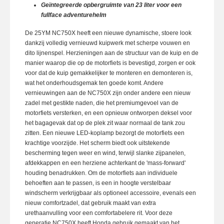
Geïntegreerde opbergruimte van 23 liter voor een
fullface adventurehelm
De 25YM NC750X heeft een nieuwe dynamische, stoere look
dankzij volledig vernieuwd kuipwerk met scherpe vouwen en
dito lijnenspel. Herzieningen aan de structuur van de kuip en de
manier waarop die op de motorfiets is bevestigd, zorgen er ook
voor dat de kuip gemakkelijker te monteren en demonteren is,
wat het onderhoudsgemak ten goede komt. Andere
vernieuwingen aan de NC750X zijn onder andere een nieuw
zadel met gestikte naden, die het premiumgevoel van de
motorfiets versterken, en een opnieuw ontworpen deksel voor
het bagagevak dat op de plek zit waar normaal de tank zou
zitten. Een nieuwe LED-koplamp bezorgt de motorfiets een
krachtige voorzijde. Het scherm biedt ook uitstekende
bescherming tegen weer en wind, terwijl slanke zijpanelen,
afdekkappen en een herziene achterkant de 'mass-forward'
houding benadrukken. Om de motorfiets aan individuele
behoeften aan te passen, is een in hoogte verstelbaar
windscherm verkrijgbaar als optioneel accessoire, evenals een
nieuw comfortzadel, dat gebruik maakt van extra
urethaanvulling voor een comfortabelere rit. Voor deze
generatie NC750X heeft Honda gebruik gemaakt van het