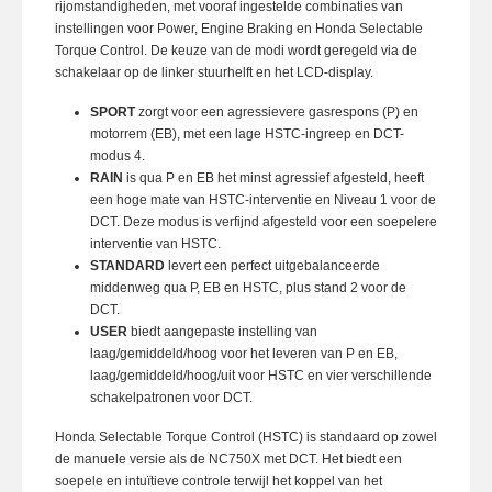
rijomstandigheden, met vooraf ingestelde combinaties van
instellingen voor Power, Engine Braking en Honda Selectable
Torque Control. De keuze van de modi wordt geregeld via de
schakelaar op de linker stuurhelft en het LCD-display.
SPORT
zorgt voor een agressievere gasrespons (P) en
motorrem (EB), met een lage HSTC-ingreep en DCT-
modus 4.
RAIN
is qua P en EB het minst agressief afgesteld, heeft
een hoge mate van HSTC-interventie en Niveau 1 voor de
DCT. Deze modus is verfijnd afgesteld voor een soepelere
interventie van HSTC.
STANDARD
levert een perfect uitgebalanceerde
middenweg qua P, EB en HSTC, plus stand 2 voor de
DCT.
USER
biedt aangepaste instelling van
laag/gemiddeld/hoog voor het leveren van P en EB,
laag/gemiddeld/hoog/uit voor HSTC en vier verschillende
schakelpatronen voor DCT.
Honda Selectable Torque Control (HSTC) is standaard op zowel
de manuele versie als de NC750X met DCT. Het biedt een
soepele en intuïtieve controle terwijl het koppel van het