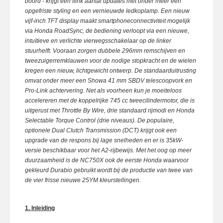
boord - krijgt een flink aantal updates met onder meer een
opgefriste styling en een vernieuwde ledkoplamp. Een
nieuw
vijf-inch TFT display maakt smartphoneconnectiviteit mogelijk
via Honda RoadSync, de bediening verloopt via een nieuwe,
intuïtieve en verlichte vierwegsschakelaar op de linker
stuurhelft. Vooraan zorgen dubbele 296mm remschijven en
tweezuigerremklauwen voor de nodige stopkracht en de wielen
kregen een nieuw, lichtgewicht ontwerp. De standaarduitrusting
omvat onder meer een Showa 41 mm SBDV telescoopvork en
Pro-Link achtervering. N
et als voorheen kun je moeiteloos
accelereren met de koppelrijke 745 cc tweecilindermotor, die is
uitgerust met Throttle By Wire, drie standaard rijmodi en Honda
Selectable Torque Control (drie niveaus). De populaire,
optionele Dual Clutch Transmission (DCT) krijgt ook een
upgrade van de respons bij lage snelheden en er is 35kW-
versie beschikbaar voor het A2-rijbewijs.
Met het oog op meer
duurzaamheid is de NC750X ook de eerste Honda waarvoor
gekleurd Durabio gebruikt wordt bij de productie
van twee van
de vier frisse nieuwe 25YM kleurstellingen.
1. Inleidin
g