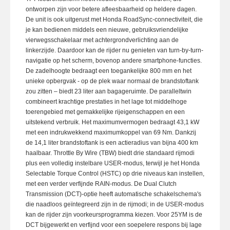
ontworpen zijn voor betere afleesbaarheid op heldere dagen.
De unit is ook uitgerust met Honda RoadSync-connectiviteit, die
je kan bedienen middels een nieuwe, gebruiksvriendelijke
vierwegsschakelaar met achtergrondverlichting aan de
linkerzijde. Daardoor kan de rijder nu genieten van turn-by-turn-
navigatie op het scherm, bovenop andere smartphone-functies.
De zadelhoogte bedraagt een toegankelijke 800 mm en het
unieke opbergvak - op de plek waar normaal de brandstoftank
zou zitten – biedt 23 liter aan bagageruimte. De paralleltwin
combineert krachtige prestaties in het lage tot middelhoge
toerengebied met gemakkelijke rijeigenschappen en een
uitstekend verbruik. Het maximumvermogen bedraagt 43,1 kW
met een indrukwekkend maximumkoppel van 69 Nm. Dankzij
de 14,1 liter brandstoftank is een actieradius van bijna 400 km
haalbaar. Throttle By Wire (TBW) biedt drie standaard rijmodi
plus een volledig instelbare USER-modus, terwijl je het Honda
Selectable Torque Control (HSTC) op drie niveaus kan instellen,
met een verder verfijnde RAIN-modus. De Dual Clutch
Transmission (DCT)-optie heeft automatische schakelschema's
die naadloos geïntegreerd zijn in de rijmodi; in de USER-modus
kan de rijder zijn voorkeursprogramma kiezen. Voor 25YM is de
DCT bijgewerkt en verfijnd voor een soepelere respons bij lage