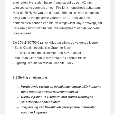
snelheden. Het stalen buizenframe steunt op een 41 mm
telescopische voorvork en een Pro-Link monoshock achteraan.
Voor de 25YM vervangen dubbele 296mm schijven de enkele
schijf van de vorige versie vooraan; de 17-inch voor- en
achterwielen hebben een nieuw lichtgewicht '3by3'-ontwerp, dat
het extra gewicht van het nieuwe remsysteem aan de voorkant
compenseert.
De 25YM NC750X zal verkrijgbaar zijn in de volgende kleuren:
- Earth Khaki met details in Graphite Black
- Earth Black met details in Mat Beta Silver Metallic
- Mat Pearl Glare White met details in Graphite Black
- Fighting Red met details in Graphite Black
3.1 Styling en uitrusting
Vernieuwde styling en opvallende nieuwe LED-koplamp
ogen stoer en stralen duurzaamheid uit
Nieuw vijf-inch TFT-scherm met Honda RoadSync
smartphone-connectiviteit
Toepassing van Durabio en gerecyclede materialen
voor het kuipwerk