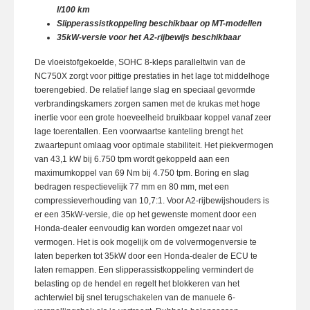
l/100 km
Slipperassistkoppeling beschikbaar op MT-modellen
35kW-versie voor het A2-rijbewijs beschikbaar
De vloeistofgekoelde, SOHC 8-kleps paralleltwin van de
NC750X zorgt voor pittige prestaties in het lage tot middelhoge
toerengebied. De relatief lange slag en speciaal gevormde
verbrandingskamers zorgen samen met de krukas met hoge
inertie voor een grote hoeveelheid bruikbaar koppel vanaf zeer
lage toerentallen. Een voorwaartse kanteling brengt het
zwaartepunt omlaag voor optimale stabiliteit. Het piekvermogen
van 43,1 kW bij 6.750 tpm wordt gekoppeld aan een
maximumkoppel van 69 Nm bij 4.750 tpm. Boring en slag
bedragen respectievelijk 77 mm en 80 mm, met een
compressieverhouding van 10,7:1. Voor A2-rijbewijshouders is
er een 35kW-versie, die op het gewenste moment door een
Honda-dealer eenvoudig kan worden omgezet naar vol
vermogen. Het is ook mogelijk om de volvermogenversie te
laten beperken tot 35kW door een Honda-dealer de ECU te
laten remappen. Een slipperassistkoppeling vermindert de
belasting op de hendel en regelt het blokkeren van het
achterwiel bij snel terugschakelen van de manuele 6-