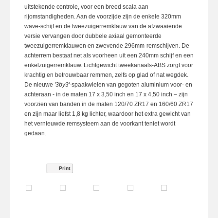
uitstekende controle, voor een breed scala aan
rijomstandigheden. Aan de voorzijde zijn de enkele 320mm
wave-schijf en de tweezuigerremklauw van de afzwaaiende
versie vervangen door dubbele axiaal gemonteerde
tweezuigerremklauwen en zwevende 296mm-remschijven. De
achterrem bestaat net als voorheen uit een 240mm schijf en een
enkelzuigerremklauw. Lichtgewicht tweekanaals-ABS zorgt voor
krachtig en betrouwbaar remmen, zelfs op glad of nat wegdek.
De nieuwe
'3by3'-
spaakwielen van gegoten aluminium voor- en
achteraan - in de maten 17 x 3,50 inch en 17 x 4,50 inch – zijn
voorzien van banden in de maten 120/70 ZR17 en 160/60 ZR17
en zijn maar liefst 1,8 kg lichter, waardoor het extra gewicht van
het vernieuwde remsysteem aan de voorkant teniet wordt
gedaan.
Print