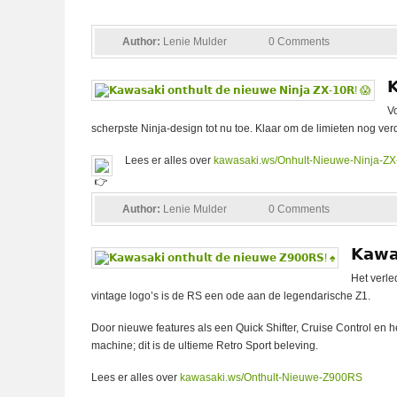
Author:
Lenie Mulder
0 Comments

V
scherpste Ninja-design tot nu toe. Klaar om de limieten nog ver
Lees er alles over
kawasaki.ws/Onhult-Nieuwe-Ninja-Z
Author:
Lenie Mulder
0 Comments
𝗞𝗮𝘄𝗮
Het verle
vintage logo’s is de RS een ode aan de legendarische Z1.
Door nieuwe features als een Quick Shifter, Cruise Control en h
machine; dit is de ultieme Retro Sport beleving.
Lees er alles over
kawasaki.ws/Onthult-Nieuwe-Z900RS