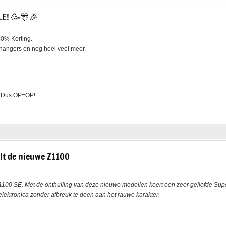
LE! 🥳🎊🎉
0% Korting.
lhangers en nog heel veel meer.
. Dus OP=OP!
lt de nieuwe Z1100
00 SE. Met de onthulling van deze nieuwe modellen keert een zeer geliefde Super
lektronica zonder afbreuk te doen aan het rauwe karakter.