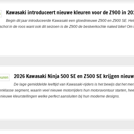
Kawasaki introduceert nieuwe kleuren voor de Z900 in 20
Begin dit jaar introduceerde Kawasaki een gloednieuwe Z900 en Z900 SE. Het 
ot in de roos want ook dit seizoen is de Z900 de bestverkochte naked bike! Om h
2026 Kawasaki Ninja 500 SE en Z500 SE krijgen nieuw
De lage gemiddelde leeftijd van Kawasaki-rijders is het bewijs dat het m
denklasse segment, waarin veel nieuwe motorrijders hun motoravontuur starten, he
nieuwe kleurstellingen welke perfect aansluiten bij hun moderne designs.