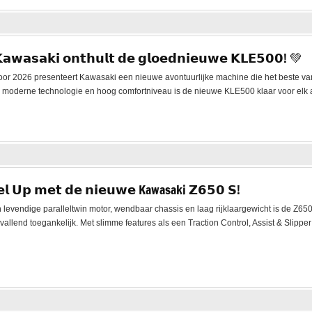
𝗮𝘄𝗮𝘀𝗮𝗸𝗶 𝗼𝗻𝘁𝗵𝘂𝗹𝘁 𝗱𝗲 𝗴𝗹𝗼𝗲𝗱𝗻𝗶𝗲𝘂𝘄𝗲 𝗞𝗟𝗘𝟱𝟬𝟬! 💚
oor 2026 presenteert Kawasaki een nieuwe avontuurlijke machine die het beste va
g, moderne technologie en hoog comfortniveau is de nieuwe KLE500 klaar voor elk av
𝗲𝗹 𝗨𝗽 𝗺𝗲𝘁 𝗱𝗲 𝗻𝗶𝗲𝘂𝘄𝗲 Kawasaki 𝗭𝟲𝟱𝟬 𝗦!
n levendige paralleltwin motor, wendbaar chassis en laag rijklaargewicht is de Z650
vallend toegankelijk. Met slimme features als een Traction Control, Assist & Slipp