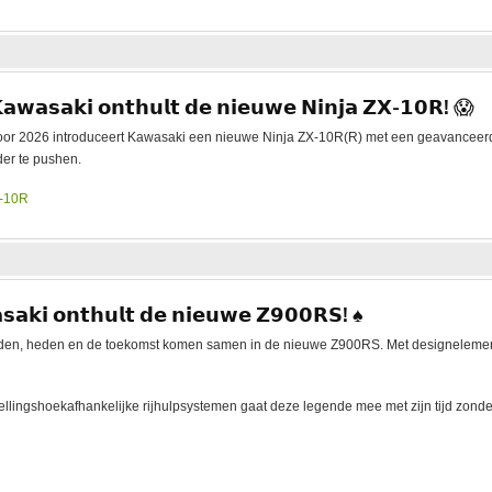
𝗮𝘄𝗮𝘀𝗮𝗸𝗶 𝗼𝗻𝘁𝗵𝘂𝗹𝘁 𝗱𝗲 𝗻𝗶𝗲𝘂𝘄𝗲 𝗡𝗶𝗻𝗷𝗮 𝗭𝗫-𝟭𝟬𝗥! 😱
oor 2026 introduceert Kawasaki een nieuwe Ninja ZX-10R(R) met een geavanceerd 
der te pushen.
X-10R
𝗮𝗸𝗶 𝗼𝗻𝘁𝗵𝘂𝗹𝘁 𝗱𝗲 𝗻𝗶𝗲𝘂𝘄𝗲 𝗭𝟵𝟬𝟬𝗥𝗦! ♠️
den, heden en de toekomst komen samen in de nieuwe Z900RS. Met designelementen
ellingshoekafhankelijke rijhulpsystemen gaat deze legende mee met zijn tijd zonder