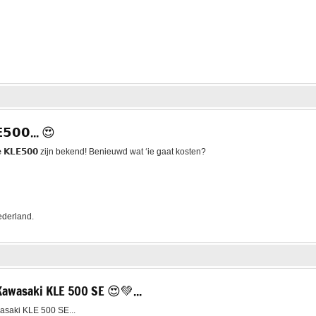
𝟱𝟬𝟬... 😍
𝗲 𝗞𝗟𝗘𝟱𝟬𝟬 zijn bekend! Benieuwd wat ‘ie gaat kosten?
ederland.
awasaki KLE 500 SE 😍💚...
saki KLE 500 SE...